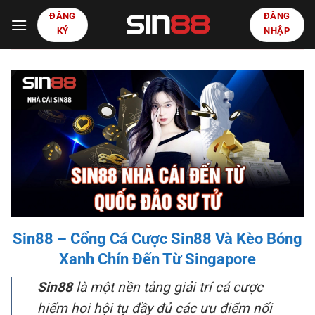
Bỏ
ĐĂNG
ĐĂNG
qua
KÝ
NHẬP
nội
dung
Sin88 – Cổng Cá Cược Sin88 Và Kèo Bóng
Xanh Chín Đến Từ Singapore
Sin88
là một nền tảng giải trí cá cược
hiếm hoi hội tụ đầy đủ các ưu điểm nổi