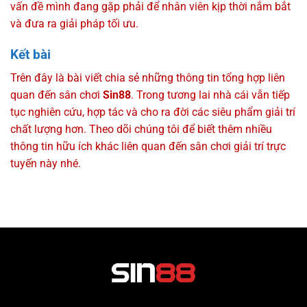
vấn đề mình đang gặp phải để nhân viên kịp thời nắm bắt
và đưa ra giải pháp tối ưu.
Kết bài
Trên đây là bài viết chia sẻ những thông tin tổng hợp liên
quan đến sân chơi
Sin88
. Trong tương lai nhà cái vẫn tiếp
tục nghiên cứu, hợp tác và cho ra đời các siêu phẩm giải trí
chất lượng hơn. Theo dõi chúng tôi để biết thêm nhiều
thông tin hữu ích khác liên quan đến sân chơi giải trí trực
tuyến này nhé.