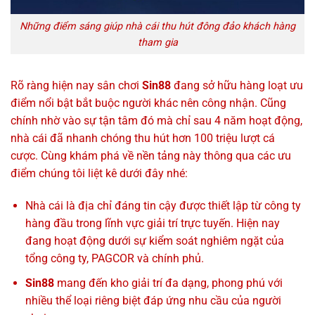
Những điểm sáng giúp nhà cái thu hút đông đảo khách hàng
tham gia
Rõ ràng hiện nay sân chơi
Sin88
đang sở hữu hàng loạt ưu
điểm nổi bật bắt buộc người khác nên công nhận. Cũng
chính nhờ vào sự tận tâm đó mà chỉ sau 4 năm hoạt động,
nhà cái đã nhanh chóng thu hút hơn 100 triệu lượt cá
cược. Cùng khám phá về nền tảng này thông qua các ưu
điểm chúng tôi liệt kê dưới đây nhé:
Nhà cái là địa chỉ đáng tin cậy được thiết lập từ công ty
hàng đầu trong lĩnh vực giải trí trực tuyến. Hiện nay
đang hoạt động dưới sự kiểm soát nghiêm ngặt của
tổng công ty, PAGCOR và chính phủ.
Sin88
mang đến kho giải trí đa dạng, phong phú với
nhiều thể loại riêng biệt đáp ứng nhu cầu của người