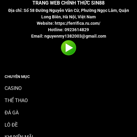
TRANG WEB CHÍNH THỨC
SIN88
Địa chỉ:
Số 58 Đường Nguyễn Văn Cừ, Phường Ngọc Lâm, Quận
Long Biên, Hà Nội, Việt Nam
Website:
https://ferrifica.ru.com/
Hotline:
0923614829
Email:
nguyenmy1382003@gmail.com
CHUYÊN MỤC
CASINO
THỂ THAO
ĐÁ GÀ
LÔ ĐỀ