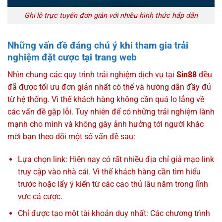
Ghi lô trực tuyến đơn giản với nhiều hình thức hấp dẫn
Những vấn đề đáng chú ý khi tham gia trải
nghiệm đặt cược tại trang web
Nhìn chung các quy trình trải nghiệm dịch vụ tại
Sin88
đều
đã được tối ưu đơn giản nhất có thể và hướng dẫn đầy đủ
từ hệ thống. Vì thế khách hàng không cần quá lo lắng về
các vấn đề gặp lỗi. Tuy nhiên để có những trải nghiệm lành
mạnh cho mình và không gây ảnh hưởng tới người khác
mời bạn theo dõi một số vấn đề sau:
Lựa chọn link: Hiện nay có rất nhiều địa chỉ giả mạo link
truy cập vào nhà cái. Vì thế khách hàng cần tìm hiểu
trước hoặc lấy ý kiến từ các cao thủ lâu năm trong lĩnh
vực cá cược.
Chỉ được tạo một tài khoản duy nhất: Các chương trình