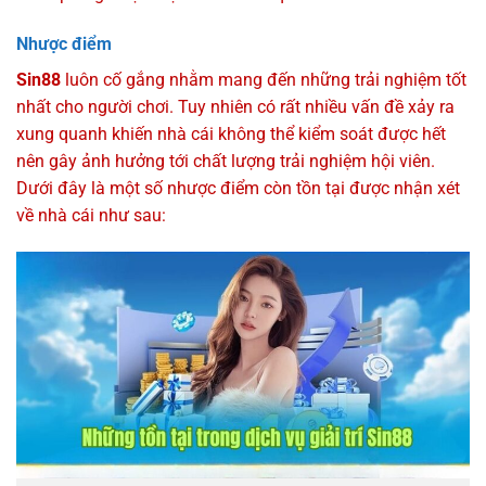
Nhược điểm
Sin88
luôn cố gắng nhằm mang đến những trải nghiệm tốt
nhất cho người chơi. Tuy nhiên có rất nhiều vấn đề xảy ra
xung quanh khiến nhà cái không thể kiểm soát được hết
nên gây ảnh hưởng tới chất lượng trải nghiệm hội viên.
Dưới đây là một số nhược điểm còn tồn tại được nhận xét
về nhà cái như sau: