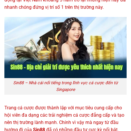
nhanh chóng đứng vị trí số 1 trên thị trường này.
Sin88 – Nhà cái nổi tiếng trong lĩnh vực cá cược đến từ
Singapore
Trang cá cược được thành lập với mục tiêu cung cấp cho
hội viên đa dạng các trải nghiệm cá cược đẳng cấp và tạo
nên thị trường lành mạnh. Chính vì vậy mà ngay từ đầu
hướng đi của
Sin88
đã có những đầu tư cực kỳ nổi bật.