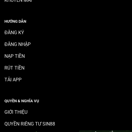
KHUYẾN MÃI
HƯỚNG DẪN
ĐĂNG KÝ
ĐĂNG NHẬP
NẠP TIỀN
RÚT TIỀN
TẢI APP
QUYỀN & NGHĨA VỤ
GIỚI THIỆU
QUYỀN RIÊNG TƯ SIN88