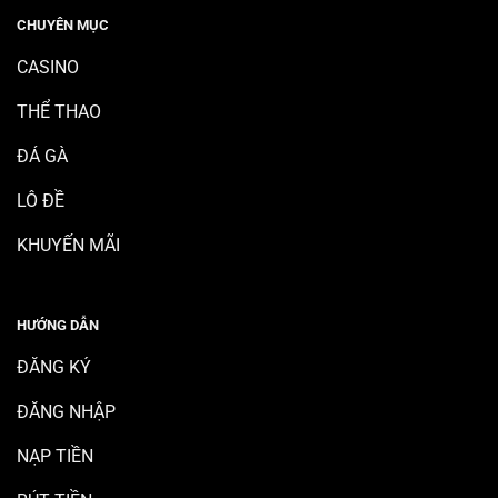
CHUYÊN MỤC
CASINO
THỂ THAO
ĐÁ GÀ
LÔ ĐỀ
KHUYẾN MÃI
HƯỚNG DẪN
ĐĂNG KÝ
ĐĂNG NHẬP
NẠP TIỀN