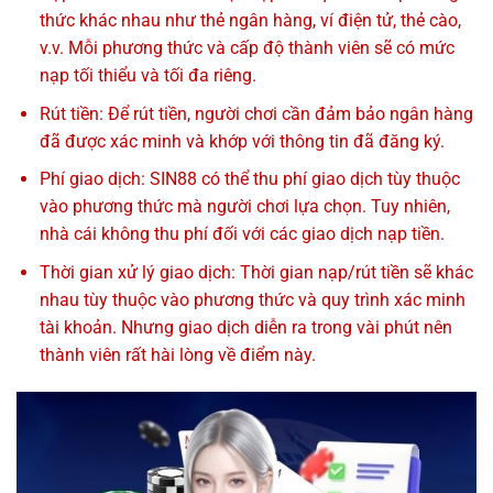
thức khác nhau như thẻ ngân hàng, ví điện tử, thẻ cào,
v.v. Mỗi phương thức và cấp độ thành viên sẽ có mức
nạp tối thiểu và tối đa riêng.
Rút tiền: Để rút tiền, người chơi cần đảm bảo ngân hàng
đã được xác minh và khớp với thông tin đã đăng ký.
Phí giao dịch: SIN88 có thể thu phí giao dịch tùy thuộc
vào phương thức mà người chơi lựa chọn. Tuy nhiên,
nhà cái không thu phí đối với các giao dịch nạp tiền.
Thời gian xử lý giao dịch: Thời gian nạp/rút tiền sẽ khác
nhau tùy thuộc vào phương thức và quy trình xác minh
tài khoản. Nhưng giao dịch diễn ra trong vài phút nên
thành viên rất hài lòng về điểm này.