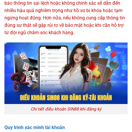
báo thông tin sai lệch hoặc không chính xác sẽ dẫn đến
nhiều hậu quả nghiêm trọng như hồ sơ bị khóa hoặc tạm
ngừng hoạt động. Hơn nữa, nếu không cung cấp thông tin
đúng sự thật sẽ gặp rủi ro về bảo mật hoặc khi cần hỗ trợ
từ đội ngũ chăm sóc khách hàng.
Chi tiết điều khoản SIN88 khi đăng ký
Quy trình xác minh tài khoản