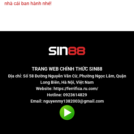
nhà cái ban hành nhé!
TRANG WEB CHÍNH THỨC
SIN88
Địa chỉ:
Số 58 Đường Nguyễn Văn Cừ, Phường Ngọc Lâm, Quận
Long Biên, Hà Nội, Việt Nam
Website:
https://ferrifica.ru.com/
Hotline:
0923614829
Email:
nguyenmy1382003@gmail.com