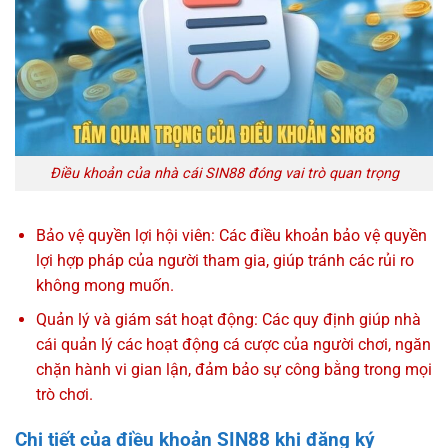
Điều khoản của nhà cái SIN88 đóng vai trò quan trọng
Bảo vệ quyền lợi hội viên: Các điều khoản bảo vệ quyền
lợi hợp pháp của người tham gia, giúp tránh các rủi ro
không mong muốn.
Quản lý và giám sát hoạt động: Các quy định giúp nhà
cái quản lý các hoạt động cá cược của người chơi, ngăn
chặn hành vi gian lận, đảm bảo sự công bằng trong mọi
trò chơi.
Chi tiết của điều khoản SIN88 khi đăng ký