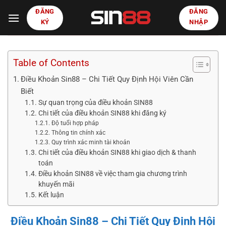
Bỏ
ĐĂNG
ĐĂNG
qua
KÝ
NHẬP
nội
dung
Table of Contents
Điều Khoản Sin88 – Chi Tiết Quy Định Hội Viên Cần
Biết
Sự quan trọng của điều khoản SIN88
Chi tiết của điều khoản SIN88 khi đăng ký
Độ tuổi hợp pháp
Thông tin chính xác
Quy trình xác minh tài khoản
Chi tiết của điều khoản SIN88 khi giao dịch & thanh
toán
Điều khoản SIN88 về việc tham gia chương trình
khuyến mãi
Kết luận
Điều Khoản Sin88 – Chi Tiết Quy Định Hội