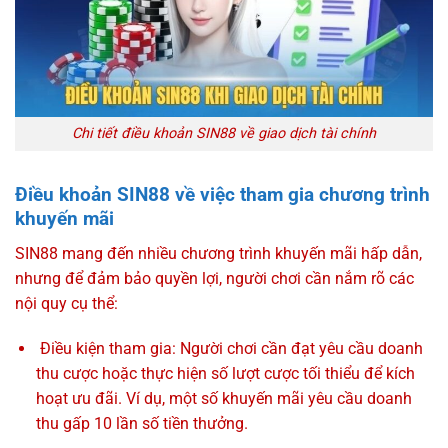
Chi tiết điều khoản SIN88 về giao dịch tài chính
Điều khoản SIN88 về việc tham gia chương trình
khuyến mãi
SIN88 mang đến nhiều chương trình khuyến mãi hấp dẫn,
nhưng để đảm bảo quyền lợi, người chơi cần nắm rõ các
nội quy cụ thể:
Điều kiện tham gia: Người chơi cần đạt yêu cầu doanh
thu cược hoặc thực hiện số lượt cược tối thiểu để kích
hoạt ưu đãi. Ví dụ, một số khuyến mãi yêu cầu doanh
thu gấp 10 lần số tiền thưởng.