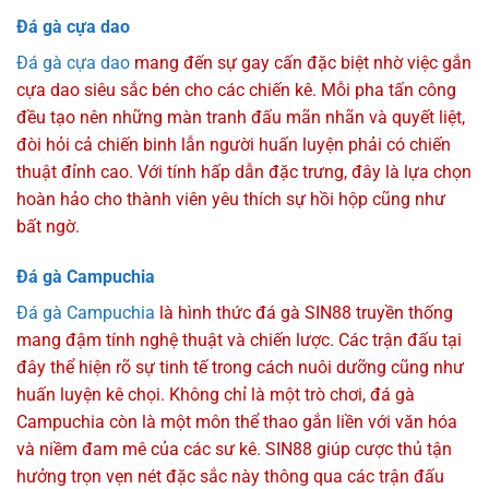
Đá gà cựa dao
Đá gà cựa dao
mang đến sự gay cấn đặc biệt nhờ việc gắn
cựa dao siêu sắc bén cho các chiến kê. Mỗi pha tấn công
đều tạo nên những màn tranh đấu mãn nhãn và quyết liệt,
đòi hỏi cả chiến binh lẫn người huấn luyện phải có chiến
thuật đỉnh cao. Với tính hấp dẫn đặc trưng, đây là lựa chọn
hoàn hảo cho thành viên yêu thích sự hồi hộp cũng như
bất ngờ.
Đá gà Campuchia
Đá gà Campuchia
là hình thức đá gà SIN88 truyền thống
mang đậm tính nghệ thuật và chiến lược. Các trận đấu tại
đây thể hiện rõ sự tinh tế trong cách nuôi dưỡng cũng như
huấn luyện kê chọi. Không chỉ là một trò chơi, đá gà
Campuchia còn là một môn thể thao gắn liền với văn hóa
và niềm đam mê của các sư kê. SIN88 giúp cược thủ tận
hưởng trọn vẹn nét đặc sắc này thông qua các trận đấu