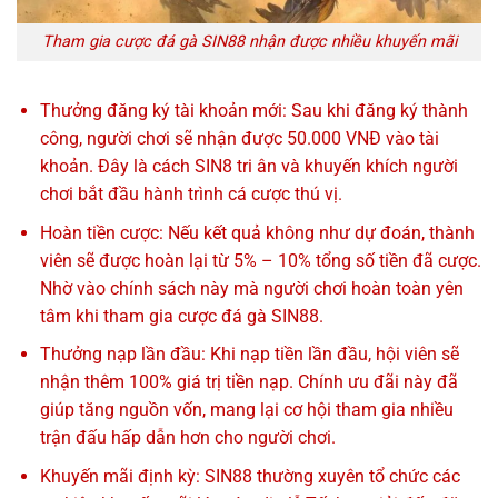
Tham gia cược đá gà SIN88 nhận được nhiều khuyến mãi
Thưởng đăng ký tài khoản mới: Sau khi đăng ký thành
công, người chơi sẽ nhận được 50.000 VNĐ vào tài
khoản. Đây là cách SIN8 tri ân và khuyến khích người
chơi bắt đầu hành trình cá cược thú vị.
Hoàn tiền cược: Nếu kết quả không như dự đoán, thành
viên sẽ được hoàn lại từ 5% – 10% tổng số tiền đã cược.
Nhờ vào chính sách này mà người chơi hoàn toàn yên
tâm khi tham gia cược đá gà SIN88.
Thưởng nạp lần đầu: Khi nạp tiền lần đầu, hội viên sẽ
nhận thêm 100% giá trị tiền nạp. Chính ưu đãi này đã
giúp tăng nguồn vốn, mang lại cơ hội tham gia nhiều
trận đấu hấp dẫn hơn cho người chơi.
Khuyến mãi định kỳ: SIN88 thường xuyên tổ chức các