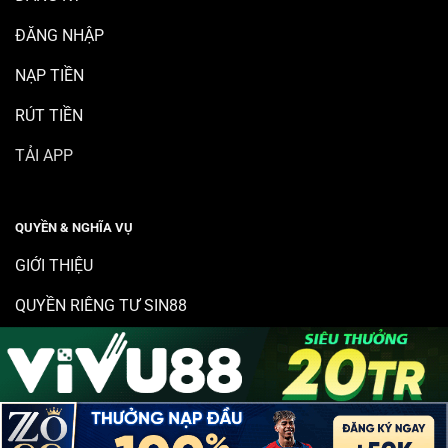
ĐĂNG NHẬP
NẠP TIỀN
RÚT TIỀN
TẢI APP
QUYỀN & NGHĨA VỤ
GIỚI THIỆU
QUYỀN RIÊNG TƯ SIN88
ĐIỀU KHOẢN SIN88
CHƠI CÓ TRÁCH NHIỆM
CSKH SIN88