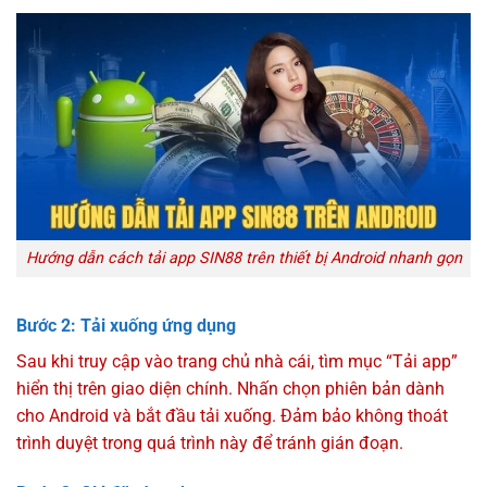
Hướng dẫn cách tải app SIN88 trên thiết bị Android nhanh gọn
Bước 2: Tải xuống ứng dụng
Sau khi truy cập vào trang chủ nhà cái, tìm mục “Tải app”
hiển thị trên giao diện chính. Nhấn chọn phiên bản dành
cho Android và bắt đầu tải xuống. Đảm bảo không thoát
trình duyệt trong quá trình này để tránh gián đoạn.