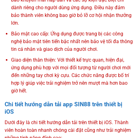
dành riêng cho người dùng ứng dụng. Điều này đảm
bảo thành viên không bao giờ bỏ lỡ cơ hội nhận thưởng
lớn.
Bảo mật cao cấp: Ứng dụng được trang bị các công
nghệ bảo mật tiên tiến bậc nhất nên bảo vệ tối đa thông
tin cá nhân và giao dịch của người chơi.
Giao diện thân thiện: Với thiết kế trực quan, hiện đại,
ứng dụng phù hợp với mọi đối tượng từ người chơi mới
đến những tay chơi kỳ cựu. Các chức năng được bố trí
hợp lý giúp việc trải nghiệm trở nên mượt mà hơn bao
giờ hết.
Chi tiết hướng dẫn tải app SIN88 trên thiết bị
iOS
Dưới đây là chi tiết hướng dẫn tải trên thiết bị iOS. Thành
viên hoàn toàn nhanh chóng cài đặt cũng như trải nghiệm
những tính năng đỉnh cao: