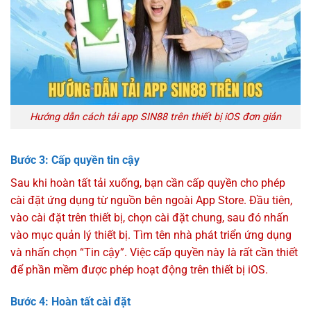
Hướng dẫn cách tải app SIN88 trên thiết bị iOS đơn giản
Bước 3: Cấp quyền tin cậy
Sau khi hoàn tất tải xuống, bạn cần cấp quyền cho phép
cài đặt ứng dụng từ nguồn bên ngoài App Store. Đầu tiên,
vào cài đặt trên thiết bị, chọn cài đặt chung, sau đó nhấn
vào mục quản lý thiết bị. Tìm tên nhà phát triển ứng dụng
và nhấn chọn “Tin cậy”. Việc cấp quyền này là rất cần thiết
để phần mềm được phép hoạt động trên thiết bị iOS.
Bước 4: Hoàn tất cài đặt