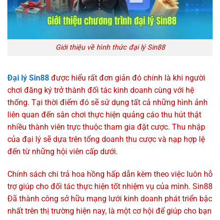
Giới thiệu về hình thức đại lý Sin88
Đại lý Sin88
được hiểu rất đơn giản đó chính là khi người
chơi đăng ký trở thành đối tác kinh doanh cùng với hệ
thống. Tại thời điểm đó sẽ sử dụng tất cả những hình ảnh
liên quan đến sân chơi thực hiện quảng cáo thu hút thật
nhiều thành viên trực thuộc tham gia đặt cược. Thu nhập
của đại lý sẽ dựa trên tổng doanh thu cược và nạp hợp lệ
đến từ những hội viên cấp dưới.
Chính sách chi trả hoa hồng hấp dẫn kèm theo việc luôn hỗ
trợ giúp cho đối tác thực hiện tốt nhiệm vụ của mình. Sin88
Đã thành công sở hữu mạng lưới kinh doanh phát triển bậc
nhất trên thị trường hiện nay, là một cơ hội để giúp cho bạn