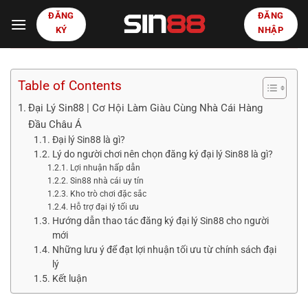
Bỏ
ĐĂNG
ĐĂNG
qua
KÝ
NHẬP
nội
dung
Table of Contents
Đại Lý Sin88 | Cơ Hội Làm Giàu Cùng Nhà Cái Hàng
Đầu Châu Á
Đại lý Sin88 là gì?
Lý do người chơi nên chọn đăng ký đại lý Sin88 là gì?
Lợi nhuận hấp dẫn
Sin88 nhà cái uy tín
Kho trò chơi đặc sắc
Hỗ trợ đại lý tối ưu
Hướng dẫn thao tác đăng ký đại lý Sin88 cho người
mới
Những lưu ý để đạt lợi nhuận tối ưu từ chính sách đại
lý
Kết luận