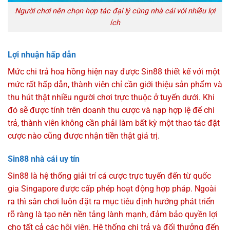
Người chơi nên chọn hợp tác đại lý cùng nhà cái với nhiều lợi
ích
Lợi nhuận hấp dẫn
Mức chi trả hoa hồng hiện nay được Sin88 thiết kế với một
mức rất hấp dẫn, thành viên chỉ cần giới thiệu sản phẩm và
thu hút thật nhiều người chơi trực thuộc ở tuyến dưới. Khi
đó sẽ được tính trên doanh thu cược và nạp hợp lệ để chi
trả, thành viên không cần phải làm bất kỳ một thao tác đặt
cược nào cũng được nhận tiền thật giá trị.
Sin88 nhà cái uy tín
Sin88 là hệ thống giải trí cá cược trực tuyến đến từ quốc
gia Singapore được cấp phép hoạt động hợp pháp. Ngoài
ra thì sân chơi luôn đặt ra mục tiêu định hướng phát triển
rõ ràng là tạo nên nền tảng lành mạnh, đảm bảo quyền lợi
cho tất cả các hội viên. Hệ thống chi trả và đổi thưởng đến