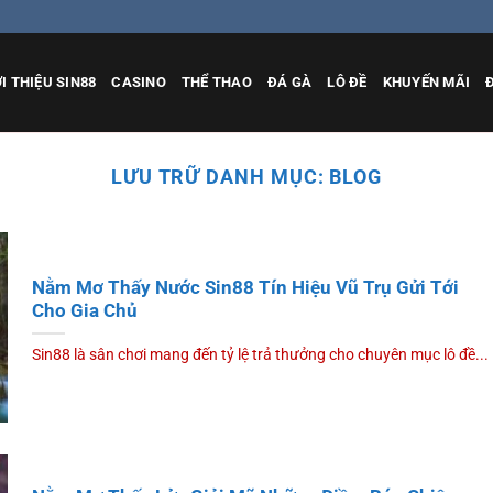
I THIỆU SIN88
CASINO
THỂ THAO
ĐÁ GÀ
LÔ ĐỀ
KHUYẾN MÃI
Đ
LƯU TRỮ DANH MỤC:
BLOG
Nằm Mơ Thấy Nước Sin88 Tín Hiệu Vũ Trụ Gửi Tới
Cho Gia Chủ
Sin88 là sân chơi mang đến tỷ lệ trả thưởng cho chuyên mục lô đề...