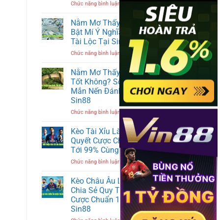
Phần
Hàng
ở
Chức năng bình luận bị tắt
Quà
Đầu
Khuyến
Ý
Mãi
Nằm Mơ Thấy Tiền –
Nghĩa
Nạp
Bật Mí Ý Nghĩa Và Lô
Cho
Đầu
Tài Lộc Tại Sin88
Hội
–
Viên
ở
Chức năng bình luận bị tắt
Tặng
Nằm
Thưởng
Mơ
Ý
Nằm Mơ Thấy Rắn Có
Thấy
Nghĩa
Tốt Không? Số May
Tiền
Tại
Mắn Nến Đánh Nhất
–
Nhà
Sin88
Bật
Cái
Mí
Sin88
ở
Chức năng bình luận bị tắt
Ý
Nằm
Nghĩa
Mơ
Kèo Tài Xỉu Là Gì? Bí
Và
Thấy
Quyết Cược Chuẩn
Lô
Rắn
Tới 99% Cùng Sin88
Tài
Có
Lộc
ở
Chức năng bình luận bị tắt
Tốt
Tại
Kèo
Không?
Sin88
Tài
Số
Kèo Châu Âu Là Gì?
Xỉu
May
Chia Sẻ Quy Tắc
Là
Mắn
Cược Chuẩn 100% Tại
Gì?
Nến
Sin88
Bí
Đánh
Quyết