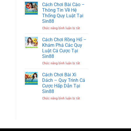
Chơi
Chơi
Sin88
Cách Chơi Bài Cào –
Baccarat
Và
Thông Tin Về Hệ
–
Mẹo
Thống Quy Luật Tại
Khám
Hay
Sin88
Phá
Tại
Quy
Sin88
ở
Chức năng bình luận bị tắt
Luật
Cách
Cá
Chơi
Cách Chơi Rồng Hổ –
Cược
Bài
Khám Phá Các Quy
Tại
Cào
Luật Cá Cược Tại
Sin88
–
Sin88
Thông
Tin
ở
Chức năng bình luận bị tắt
Về
Cách
Hệ
Chơi
Cách Chơi Bài Xì
Thống
Rồng
Dách – Quy Trình Cá
Quy
Hổ
Cược Hấp Dẫn Tại
Luật
–
Sin88
Tại
Khám
Sin88
Phá
ở
Chức năng bình luận bị tắt
Các
Cách
Quy
Chơi
Luật
Bài
Cá
Xì
Cược
Dách
Tại
–