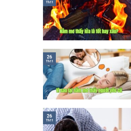
Th11
26
Th11
26
Th11