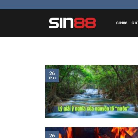
Bỏ
qua
nội
SIN88
GIỚ
dung
26
Th11
26