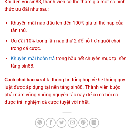
Khi đến với sin88, thành viên có thể tham gia một số hình
thức ưu đãi như sau:
Khuyến mãi nạp đầu lên đến 100% giá trị thẻ nạp của
tân thủ.
Ưu đãi 10% trong lần nạp thứ 2 để hỗ trợ người chơi
trong cá cược.
Khuyến mãi hoàn trả
trong hầu hết chuyên mục tại nền
tảng sin88.
Cách chơi baccarat
là thông tin tổng hợp về hệ thống quy
luật được áp dụng tại nền tảng sin88. Thành viên buộc
phải nắm vững những nguyên tắc này để có cơ hội có
được trải nghiệm cá cược tuyệt vời nhất.