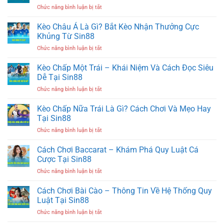
May
Tại
ở
Chức năng bình luận bị tắt
Gì?
Mắn
Sin88
Kèo
Bí
Nến
Châu
Kèo Châu Á Là Gì? Bắt Kèo Nhận Thưởng Cực
Quyết
Đánh
Âu
Cược
Khủng Từ Sin88
Nhất
Là
Chuẩn
Sin88
ở
Chức năng bình luận bị tắt
Gì?
Tới
Kèo
Chia
99%
Châu
Kèo Chấp Một Trái – Khái Niệm Và Cách Đọc Siêu
Sẻ
Cùng
Á
Quy
Dễ Tại Sin88
Sin88
Là
Tắc
ở
Chức năng bình luận bị tắt
Gì?
Cược
Kèo
Bắt
Chuẩn
Chấp
Kèo Chấp Nữa Trái Là Gì? Cách Chơi Và Mẹo Hay
Kèo
100%
Một
Nhận
Tại Sin88
Tại
Trái
Thưởng
Sin88
ở
Chức năng bình luận bị tắt
–
Cực
Kèo
Khái
Khủng
Chấp
Cách Chơi Baccarat – Khám Phá Quy Luật Cá
Niệm
Từ
Nữa
Và
Cược Tại Sin88
Sin88
Trái
Cách
ở
Chức năng bình luận bị tắt
Là
Đọc
Cách
Gì?
Siêu
Chơi
Cách Chơi Bài Cào – Thông Tin Về Hệ Thống Quy
Cách
Dễ
Baccarat
Chơi
Luật Tại Sin88
Tại
–
Và
Sin88
ở
Chức năng bình luận bị tắt
Khám
Mẹo
Cách
Phá
Hay