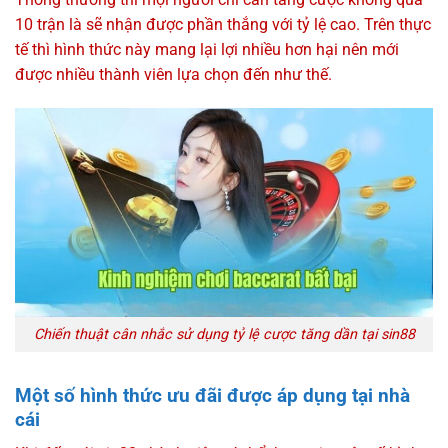
10 trận là sẽ nhận được phần thắng với tỷ lệ cao. Trên thực
tế thì hình thức này mang lại lợi nhiều hơn hại nên mới
được nhiều thành viên lựa chọn đến như thế.
Chiến thuật cân nhắc sử dụng tỷ lệ cược tăng dần tại sin88
Một số hình thức ưu đãi được áp dụng tại nhà
cái