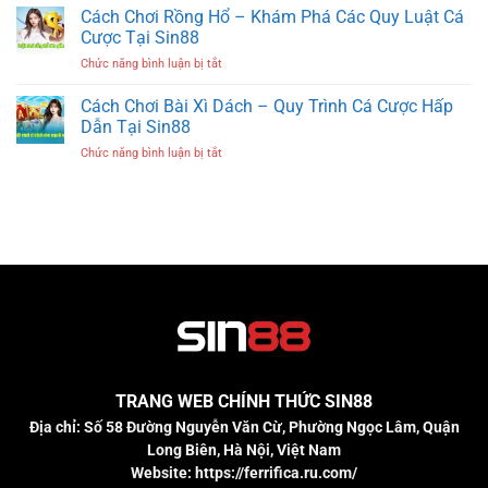
Chơi
Cách Chơi Rồng Hổ – Khám Phá Các Quy Luật Cá
Quy
Tại
Bài
Luật
Cược Tại Sin88
Sin88
Cào
Cá
ở
Chức năng bình luận bị tắt
–
Cược
Cách
Thông
Tại
Chơi
Cách Chơi Bài Xì Dách – Quy Trình Cá Cược Hấp
Tin
Sin88
Rồng
Về
Dẫn Tại Sin88
Hổ
Hệ
ở
Chức năng bình luận bị tắt
–
Thống
Cách
Khám
Quy
Chơi
Phá
Luật
Bài
Các
Tại
Xì
Quy
Sin88
Dách
Luật
–
Cá
Quy
Cược
Trình
Tại
Cá
Sin88
Cược
Hấp
Dẫn
Tại
TRANG WEB CHÍNH THỨC
SIN88
Sin88
Địa chỉ:
Số 58 Đường Nguyễn Văn Cừ, Phường Ngọc Lâm, Quận
Long Biên, Hà Nội, Việt Nam
Website:
https://ferrifica.ru.com/