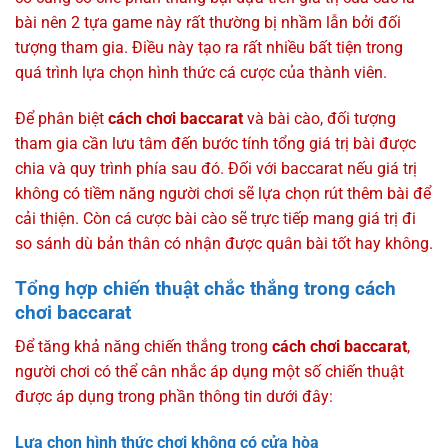
bài nên 2 tựa game này rất thường bị nhầm lẫn bởi đối
tượng tham gia. Điều này tạo ra rất nhiều bất tiện trong
quá trình lựa chọn hình thức cá cược của thành viên.
Để phân biệt
cách chơi baccarat
và bài cào, đối tượng
tham gia cần lưu tâm đến bước tính tổng giá trị bài được
chia và quy trình phía sau đó. Đối với baccarat nếu giá trị
không có tiềm năng người chơi sẽ lựa chọn rút thêm bài để
cải thiện. Còn cá cược bài cào sẽ trực tiếp mang giá trị đi
so sánh dù bản thân có nhận được quân bài tốt hay không.
Tổng hợp chiến thuật chắc thắng trong cách
chơi baccarat
Để tăng khả năng chiến thắng trong
cách chơi baccarat
,
người chơi có thể cân nhắc áp dụng một số chiến thuật
được áp dụng trong phần thông tin dưới đây:
Lựa chọn hình thức chơi không có cửa hòa