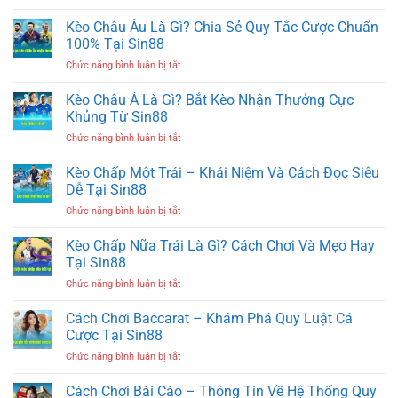
Kèo
Tốt
Lô
Tài
Kèo Châu Âu Là Gì? Chia Sẻ Quy Tắc Cược Chuẩn
Không?
Tài
Xỉu
Số
100% Tại Sin88
Lộc
Là
May
Tại
ở
Chức năng bình luận bị tắt
Gì?
Mắn
Sin88
Kèo
Bí
Nến
Châu
Kèo Châu Á Là Gì? Bắt Kèo Nhận Thưởng Cực
Quyết
Đánh
Âu
Cược
Khủng Từ Sin88
Nhất
Là
Chuẩn
Sin88
ở
Chức năng bình luận bị tắt
Gì?
Tới
Kèo
Chia
99%
Châu
Kèo Chấp Một Trái – Khái Niệm Và Cách Đọc Siêu
Sẻ
Cùng
Á
Quy
Dễ Tại Sin88
Sin88
Là
Tắc
ở
Chức năng bình luận bị tắt
Gì?
Cược
Kèo
Bắt
Chuẩn
Chấp
Kèo Chấp Nữa Trái Là Gì? Cách Chơi Và Mẹo Hay
Kèo
100%
Một
Nhận
Tại Sin88
Tại
Trái
Thưởng
Sin88
ở
Chức năng bình luận bị tắt
–
Cực
Kèo
Khái
Khủng
Chấp
Cách Chơi Baccarat – Khám Phá Quy Luật Cá
Niệm
Từ
Nữa
Và
Cược Tại Sin88
Sin88
Trái
Cách
ở
Chức năng bình luận bị tắt
Là
Đọc
Cách
Gì?
Siêu
Chơi
Cách Chơi Bài Cào – Thông Tin Về Hệ Thống Quy
Cách
Dễ