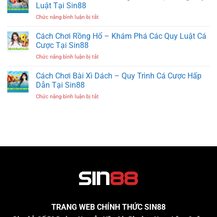
Baccarat
Chơi
Luật Tại Sin88
Tại
–
Và
Sin88
ở
Chức năng bình luận bị tắt
Khám
Mẹo
Cách
Phá
Hay
Chơi
Cách Chơi Rồng Hổ – Khám Phá Các Quy Luật Cá
Quy
Tại
Bài
Luật
Cược Tại Sin88
Sin88
Cào
Cá
ở
Chức năng bình luận bị tắt
–
Cược
Cách
Thông
Tại
Chơi
Cách Chơi Bài Xì Dách – Quy Trình Cá Cược Hấp
Tin
Sin88
Rồng
Về
Dẫn Tại Sin88
Hổ
Hệ
ở
Chức năng bình luận bị tắt
–
Thống
Cách
Khám
Quy
Chơi
Phá
Luật
Bài
Các
Tại
Xì
Quy
Sin88
Dách
Luật
–
Cá
Quy
Cược
Trình
Tại
Cá
Sin88
Cược
Hấp
Dẫn
Tại
TRANG WEB CHÍNH THỨC
SIN88
Sin88