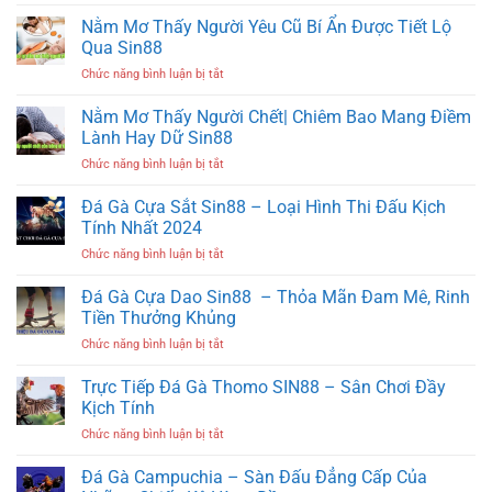
Nằm
Tín
Mơ
Nằm Mơ Thấy Người Yêu Cũ Bí Ẩn Được Tiết Lộ
Hiệu
Thấy
Vũ
Qua Sin88
Lửa
Trụ
ở
Chức năng bình luận bị tắt
Giải
Gửi
Nằm
Mã
Tới
Mơ
Nằm Mơ Thấy Người Chết| Chiêm Bao Mang Điềm
Những
Cho
Thấy
Điềm
Lành Hay Dữ Sin88
Gia
Người
Báo
Chủ
ở
Chức năng bình luận bị tắt
Yêu
Chiêm
Nằm
Cũ
Bao
Mơ
Đá Gà Cựa Sắt Sin88 – Loại Hình Thi Đấu Kịch
Bí
Từ
Thấy
Ẩn
Tính Nhất 2024
Sin88
Người
Được
ở
Chức năng bình luận bị tắt
Chết|
Tiết
Đá
Chiêm
Lộ
Gà
Đá Gà Cựa Dao Sin88 – Thỏa Mãn Đam Mê, Rinh
Bao
Qua
Cựa
Mang
Tiền Thưởng Khủng
Sin88
Sắt
Điềm
ở
Chức năng bình luận bị tắt
Sin88
Lành
Đá
–
Hay
Gà
Trực Tiếp Đá Gà Thomo SIN88 – Sân Chơi Đầy
Loại
Dữ
Cựa
Hình
Kịch Tính
Sin88
Dao
Thi
ở
Chức năng bình luận bị tắt
Sin88
Đấu
Trực
–
Kịch
Tiếp
Đá Gà Campuchia – Sàn Đấu Đẳng Cấp Của
Thỏa
Tính
Đá