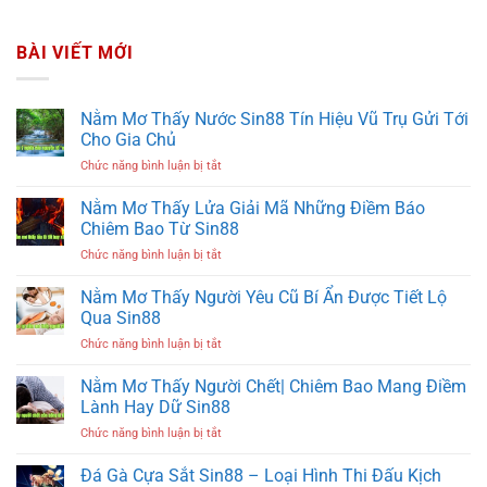
BÀI VIẾT MỚI
Nằm Mơ Thấy Nước Sin88 Tín Hiệu Vũ Trụ Gửi Tới
Cho Gia Chủ
ở
Chức năng bình luận bị tắt
Nằm
Mơ
Nằm Mơ Thấy Lửa Giải Mã Những Điềm Báo
Thấy
Chiêm Bao Từ Sin88
Nước
ở
Chức năng bình luận bị tắt
Sin88
Nằm
Tín
Mơ
Nằm Mơ Thấy Người Yêu Cũ Bí Ẩn Được Tiết Lộ
Hiệu
Thấy
Vũ
Qua Sin88
Lửa
Trụ
ở
Chức năng bình luận bị tắt
Giải
Gửi
Nằm
Mã
Tới
Mơ
Nằm Mơ Thấy Người Chết| Chiêm Bao Mang Điềm
Những
Cho
Thấy
Điềm
Lành Hay Dữ Sin88
Gia
Người
Báo
Chủ
ở
Chức năng bình luận bị tắt
Yêu
Chiêm
Nằm
Cũ
Bao
Mơ
Đá Gà Cựa Sắt Sin88 – Loại Hình Thi Đấu Kịch
Bí
Từ