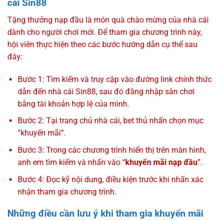
cái Sin88
Tặng thưởng nạp đầu là món quà chào mừng của nhà cái
dành cho người chơi mới. Để tham gia chương trình này,
hội viên thực hiện theo các bước hướng dẫn cụ thể sau
đây:
Bước 1: Tìm kiếm và truy cập vào đường link chính thức
dẫn đến nhà cái Sin88, sau đó đăng nhập sân chơi
bằng tài khoản hợp lệ của mình.
Bước 2: Tại trang chủ nhà cái, bet thủ nhấn chọn mục
“khuyến mãi”.
Bước 3: Trong các chương trình hiển thị trên màn hình,
anh em tìm kiếm và nhấn vào “
khuyến mãi nạp đầu
”.
Bước 4: Đọc kỹ nội dung, điều kiện trước khi nhấn xác
nhận tham gia chương trình.
Những điều cần lưu ý khi tham gia khuyến mãi