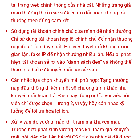
tại trang web chính thống của nhà cái. Những trang giả
mạo thường thiếu các sự kiện ưu đãi hoặc không trả
thưởng theo đúng cam kết.
Sử dụng tài khoản chính chủ của mình để nhận thưởng:
Chỉ sử dụng tài khoản hợp lệ, chính chủ để nhận thưởng
nạp đầu 1 lần duy nhất. Hội viên tuyệt đối không được
gian lận, fake IP để nhận thưởng nhiều lần. Nếu bị phát
hiện, tài khoản sẽ rơi vào “danh sách đen” và không thể
tham gia bất cứ khuyến mãi nào về sau.
Cân nhắc lựa chọn khuyến mãi phù hợp: Tặng thưởng
nạp đầu không đi kèm một số chương trình khác như
khuyến mãi hoàn trả. Điều này đồng nghĩa với việc hội
viên chỉ được chọn 1 trong 2, vì vậy hãy cân nhắc kỹ
lưỡng để tối ưu hóa lợi ích.
Xử lý vấn đề vướng mắc khi tham gia khuyến mãi:
Trường hợp phát sinh vướng mắc khi tham gia khuyến
mãi, hội viên cần liên hệ với CSKH của nhà cái để được