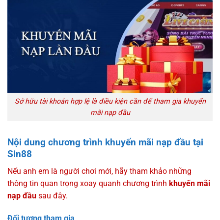
Sở hữu tài khoản hợp lệ là điều kiện cần để tham gia khuyến
mãi nạp đầu
Nội dung chương trình khuyến mãi nạp đầu tại
Sin88
Nếu anh em là người chơi mới, hãy tham khảo những
thông tin quan trọng xoay quanh chương trình
khuyến mãi
nạp đầu
sau đây.
Đối tượng tham gia