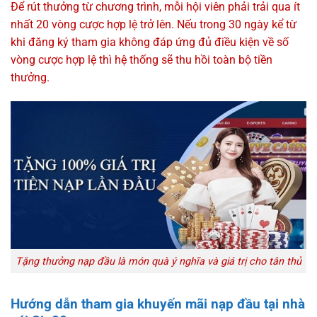
Để rút thưởng từ chương trình, mỗi hội viên phải trải qua ít
nhất 20 vòng cược hợp lệ trở lên. Nếu trong 30 ngày kể từ
khi đăng ký tham gia không đáp ứng đủ điều kiện về số
vòng cược hợp lệ thì hệ thống sẽ thu hồi toàn bộ tiền
thưởng.
Tặng thưởng nạp đầu là món quà ý nghĩa và giá trị cho tân thủ
Hướng dẫn tham gia khuyến mãi nạp đầu tại nhà