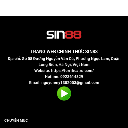
TRANG WEB CHÍNH THỨC
SIN88
Địa chỉ:
Số 58 Đường Nguyễn Văn Cừ, Phường Ngọc Lâm, Quận
Long Biên, Hà Nội, Việt Nam
Website:
https://ferrifica.ru.com/
Hotline:
0923614829
Email:
nguyenmy1382003@gmail.com
CHUYÊN MỤC