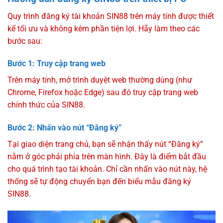
Quy trình đăng ký tài khoản SIN88 trên máy tính được thiết
kế tối ưu và không kém phần tiện lợi. Hãy làm theo các
bước sau:
Bước 1: Truy cập trang web
Trên máy tính, mở trình duyệt web thường dùng (như
Chrome, Firefox hoặc Edge) sau đó truy cập trang web
chính thức của SIN88.
Bước 2: Nhấn vào nút “Đăng ký”
Tại giao diện trang chủ, bạn sẽ nhận thấy nút “Đăng ký”
nằm ở góc phải phía trên màn hình. Đây là điểm bắt đầu
cho quá trình tạo tài khoản. Chỉ cần nhấn vào nút này, hệ
thống sẽ tự động chuyển bạn đến biểu mẫu đăng ký
SIN88.