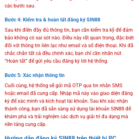
các bước sau.
Bước 4: Kiểm tra & hoàn tất đăng ký SIN88
Sau khi điền đầy đủ thông tin, bạn cần kiểm tra kỹ để đảm
bảo không có sai sót nào. Điều này rất quan trọng, đặc biệt
đối với thông tin liên lạc như email và số điện thoại. Khi đã
chắc chắn tất cả đều chính xác, bạn chỉ cần nhấn nút
“Hoàn tất” để gửi yêu cầu đăng ký tới hệ thống.
Bước 5: Xác nhận thông tin
Cuối cùng, hệ thống sẽ gửi mã OTP qua tin nhắn SMS
hoặc email đã cung cấp. Nhập mã này vào giao diện đăng
ký để xác minh và kích hoạt tài khoản. Sau khi xác nhận
thành công, bạn đã sẵn sàng sử dụng tài khoản SIN88 để
khám phá và trải nghiệm các dịch vụ giải trí đa dạng mà
nền tảng cung cấp.
Hướng dẫn đăng ký SIN88 trên thiết bị PC