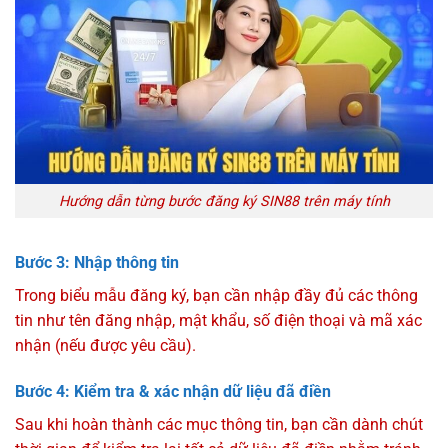
Hướng dẫn từng bước đăng ký SIN88 trên máy tính
Bước 3: Nhập thông tin
Trong biểu mẫu đăng ký, bạn cần nhập đầy đủ các thông
tin như tên đăng nhập, mật khẩu, số điện thoại và mã xác
nhận (nếu được yêu cầu).
Bước 4: Kiểm tra & xác nhận dữ liệu đã điền
Sau khi hoàn thành các mục thông tin, bạn cần dành chút