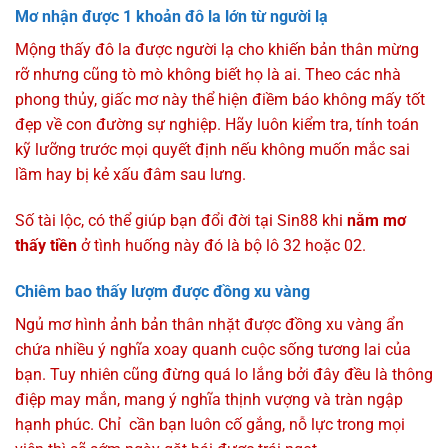
Mơ nhận được 1 khoản đô la lớn từ người lạ
Mộng thấy đô la được người lạ cho khiến bản thân mừng
rỡ nhưng cũng tò mò không biết họ là ai. Theo các nhà
phong thủy, giấc mơ này thể hiện điềm báo không mấy tốt
đẹp về con đường sự nghiệp. Hãy luôn kiểm tra, tính toán
kỹ lưỡng trước mọi quyết định nếu không muốn mắc sai
lầm hay bị kẻ xấu đâm sau lưng.
Số tài lộc, có thể giúp bạn đổi đời tại Sin88 khi
nằm mơ
thấy tiền
ở tình huống này đó là bộ lô 32 hoặc 02.
Chiêm bao thấy lượm được đồng xu vàng
Ngủ mơ hình ảnh bản thân nhặt được đồng xu vàng ẩn
chứa nhiều ý nghĩa xoay quanh cuộc sống tương lai của
bạn. Tuy nhiên cũng đừng quá lo lắng bởi đây đều là thông
điệp may mắn, mang ý nghĩa thịnh vượng và tràn ngập
hạnh phúc. Chỉ cần bạn luôn cố gắng, nỗ lực trong mọi