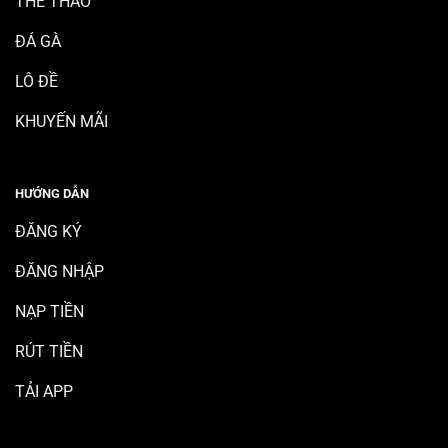
THỂ THAO
ĐÁ GÀ
LÔ ĐỀ
KHUYẾN MÃI
HƯỚNG DẪN
ĐĂNG KÝ
ĐĂNG NHẬP
NẠP TIỀN
RÚT TIỀN
TẢI APP