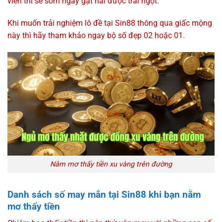
viên thì sẽ sớm ngày gặt hái được trái ngọt.
Khi muốn trải nghiệm lô đề tại Sin88 thông qua giấc mộng
này thì hãy tham khảo ngay bộ số đẹp 02 hoặc 01.
Nằm mơ thấy tiền xu vàng trên đường
Danh sách số may mắn tại Sin88 khi bạn nằm
mơ thấy tiền