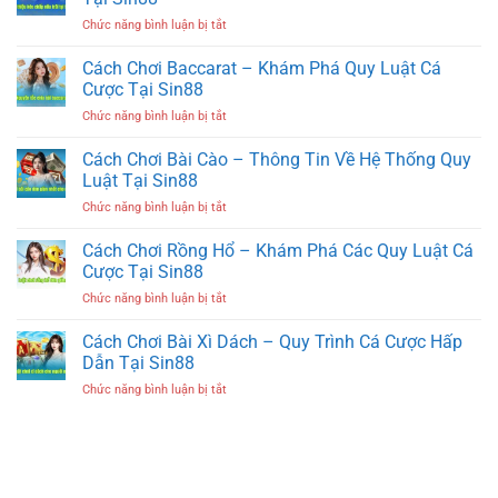
Trái
Thưởng
Sin88
ở
Chức năng bình luận bị tắt
–
Cực
Kèo
Khái
Khủng
Chấp
Cách Chơi Baccarat – Khám Phá Quy Luật Cá
Niệm
Từ
Nữa
Và
Cược Tại Sin88
Sin88
Trái
Cách
ở
Chức năng bình luận bị tắt
Là
Đọc
Cách
Gì?
Siêu
Chơi
Cách Chơi Bài Cào – Thông Tin Về Hệ Thống Quy
Cách
Dễ
Baccarat
Chơi
Luật Tại Sin88
Tại
–
Và
Sin88
ở
Chức năng bình luận bị tắt
Khám
Mẹo
Cách
Phá
Hay
Chơi
Cách Chơi Rồng Hổ – Khám Phá Các Quy Luật Cá
Quy
Tại
Bài
Luật
Cược Tại Sin88
Sin88
Cào
Cá
ở
Chức năng bình luận bị tắt
–
Cược
Cách
Thông
Tại
Chơi
Cách Chơi Bài Xì Dách – Quy Trình Cá Cược Hấp
Tin
Sin88
Rồng
Về
Dẫn Tại Sin88
Hổ
Hệ
ở
Chức năng bình luận bị tắt
–
Thống
Cách
Khám
Quy
Chơi
Phá
Luật
Bài
Các
Tại
Xì
Quy
Sin88
Dách
Luật