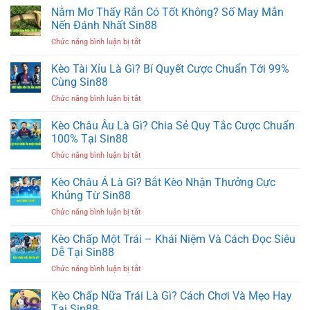
Cho
Mơ
Nằm Mơ Thấy Rắn Có Tốt Không? Số May Mắn
Thưởng
Hội
Thấy
Ý
Nến Đánh Nhất Sin88
Viên
Tiền
Nghĩa
ở
Chức năng bình luận bị tắt
–
Tại
Nằm
Bật
Nhà
Mơ
Kèo Tài Xỉu Là Gì? Bí Quyết Cược Chuẩn Tới 99%
Mí
Cái
Thấy
Ý
Cùng Sin88
Sin88
Rắn
Nghĩa
ở
Chức năng bình luận bị tắt
Có
Và
Kèo
Tốt
Lô
Tài
Kèo Châu Âu Là Gì? Chia Sẻ Quy Tắc Cược Chuẩn
Không?
Tài
Xỉu
Số
100% Tại Sin88
Lộc
Là
May
Tại
ở
Chức năng bình luận bị tắt
Gì?
Mắn
Sin88
Kèo
Bí
Nến
Châu
Kèo Châu Á Là Gì? Bắt Kèo Nhận Thưởng Cực
Quyết
Đánh
Âu
Cược
Khủng Từ Sin88
Nhất
Là
Chuẩn
Sin88
ở
Chức năng bình luận bị tắt
Gì?
Tới
Kèo
Chia
99%
Châu
Kèo Chấp Một Trái – Khái Niệm Và Cách Đọc Siêu
Sẻ
Cùng
Á
Quy
Dễ Tại Sin88
Sin88
Là
Tắc
ở
Chức năng bình luận bị tắt
Gì?
Cược
Kèo
Bắt
Chuẩn
Chấp
Kèo Chấp Nữa Trái Là Gì? Cách Chơi Và Mẹo Hay
Kèo
100%
Một
Nhận
Tại Sin88
Tại