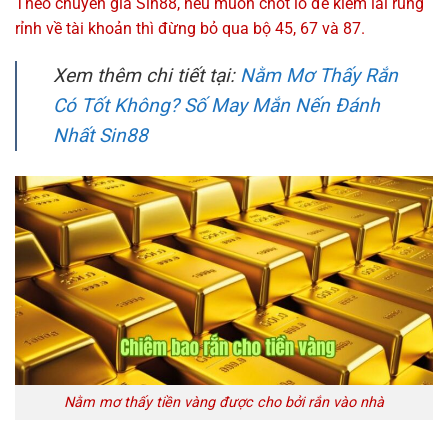
Theo chuyên gia Sin88, nếu muốn chốt lô để kiếm lãi rủng
rỉnh về tài khoản thì đừng bỏ qua bộ 45, 67 và 87.
Xem thêm chi tiết tại:
Nằm Mơ Thấy Rắn
Có Tốt Không? Số May Mắn Nến Đánh
Nhất Sin88
Nằm mơ thấy tiền vàng được cho bởi rắn vào nhà