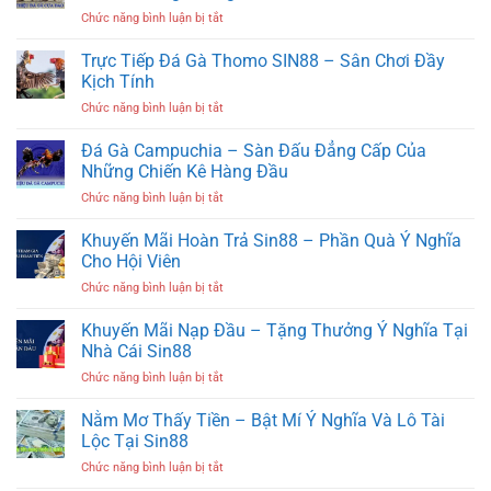
Sắt
Điềm
ở
Chức năng bình luận bị tắt
Sin88
Lành
Đá
–
Hay
Gà
Trực Tiếp Đá Gà Thomo SIN88 – Sân Chơi Đầy
Loại
Dữ
Cựa
Hình
Kịch Tính
Sin88
Dao
Thi
ở
Chức năng bình luận bị tắt
Sin88
Đấu
Trực
–
Kịch
Tiếp
Đá Gà Campuchia – Sàn Đấu Đẳng Cấp Của
Thỏa
Tính
Đá
Mãn
Những Chiến Kê Hàng Đầu
Nhất
Gà
Đam
2024
ở
Chức năng bình luận bị tắt
Thomo
Mê,
Đá
SIN88
Rinh
Gà
Khuyến Mãi Hoàn Trả Sin88 – Phần Quà Ý Nghĩa
–
Tiền
Campuchia
Sân
Cho Hội Viên
Thưởng
–
Chơi
Khủng
ở
Chức năng bình luận bị tắt
Sàn
Đầy
Khuyến
Đấu
Kịch
Mãi
Khuyến Mãi Nạp Đầu – Tặng Thưởng Ý Nghĩa Tại
Đẳng
Tính
Hoàn
Cấp
Nhà Cái Sin88
Trả
Của
ở
Chức năng bình luận bị tắt
Sin88
Những
Khuyến
–
Chiến
Mãi
Nằm Mơ Thấy Tiền – Bật Mí Ý Nghĩa Và Lô Tài
Phần
Kê
Nạp
Quà
Lộc Tại Sin88
Hàng
Đầu
Ý
Đầu
ở
Chức năng bình luận bị tắt
–
Nghĩa
Nằm
Tặng