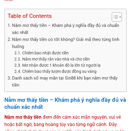
Table of Contents
Nằm mơ thấy tiền – Khám phá ý nghĩa đầy đủ và chuẩn
xác nhất
Nằm mơ thấy tiền có tốt không? Giải mã theo từng tình
huống
Chiêm bao nhặt được tiền
Nằm mơ thấy rắn vào nhà và cho tiền
Mơ nhận được 1 khoản đô la lớn từ người lạ
Chiêm bao thấy lượm được đồng xu vàng
Danh sách số may mắn tại Sin88 khi bạn nằm mơ thấy
tiền
Nằm mơ thấy tiền – Khám phá ý nghĩa đầy đủ và
chuẩn xác nhất
Nằm mơ thấy tiền
đem đến cảm xúc mãn nguyện, vui vẻ
hoặc bất ngờ, bàng hoàng tùy vào từng ngữ cảnh. Đây