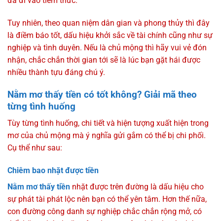
đã đi vào tiềm thức.
Tuy nhiên, theo quan niệm dân gian và phong thủy thì đây
là điềm báo tốt, dấu hiệu khởi sắc về tài chính cũng như sự
nghiệp và tình duyên. Nếu là chủ mộng thì hãy vui vẻ đón
nhận, chắc chắn thời gian tới sẽ là lúc bạn gặt hái được
nhiều thành tựu đáng chú ý.
Nằm mơ thấy tiền có tốt không? Giải mã theo
từng tình huống
Tùy từng tình huống, chi tiết và hiện tượng xuất hiện trong
mơ của chủ mộng mà ý nghĩa gửi gắm có thể bị chi phối.
Cụ thể như sau:
Chiêm bao nhặt được tiền
Nằm mơ thấy tiền
nhặt được trên đường là dấu hiệu cho
sự phát tài phát lộc nên bạn có thể yên tâm. Hơn thế nữa,
con đường công danh sự nghiệp chắc chắn rộng mở, có